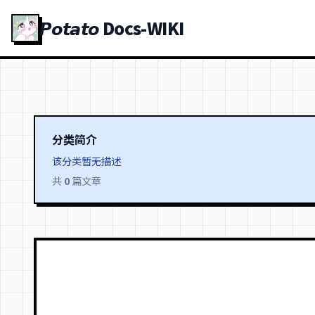
𝙋𝙤𝙩𝙖𝙩𝙤 Docs-WIKI
分类简介
该分类暂无描述
共
0
篇文章